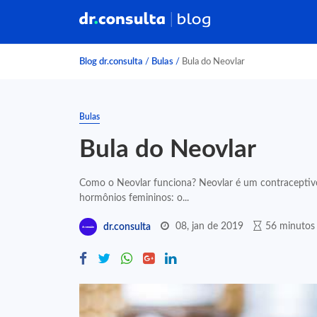
Blog dr.consulta
/
Bulas
/
Bula do Neovlar
Bulas
Bula do Neovlar
Como o Neovlar funciona? Neovlar é um contracepti
hormônios femininos: o...
08, jan de 2019
56 minutos 
dr.consulta