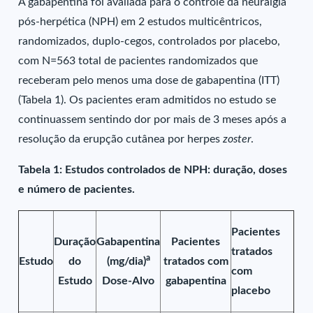
A gabapentina foi avaliada para o controle da neuralgia
pós-herpética (NPH) em 2 estudos multicêntricos,
randomizados, duplo-cegos, controlados por placebo,
com N=563 total de pacientes randomizados que
receberam pelo menos uma dose de gabapentina (ITT)
(Tabela 1). Os pacientes eram admitidos no estudo se
continuassem sentindo dor por mais de 3 meses após a
resolução da erupção cutânea por herpes
zoster
.
Tabela 1: Estudos controlados de NPH: duração, doses
e número de pacientes.
Pacientes
Duração
Gabapentina
Pacientes
tratados
a
Estudo
do
(mg/dia)
tratados com
com
Estudo
Dose-Alvo
gabapentina
placebo