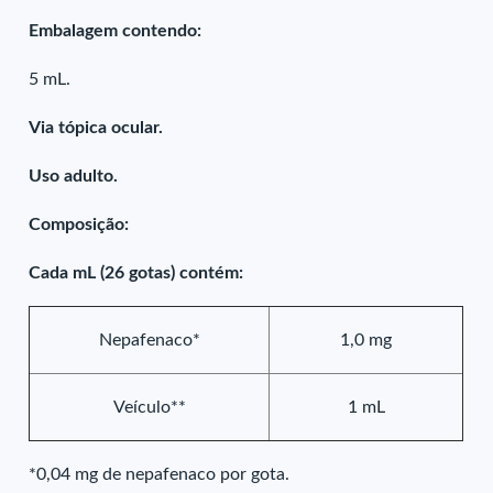
Embalagem contendo:
5 mL.
Via tópica ocular.
Uso adulto.
Composição:
Cada mL (26 gotas) contém:
Nepafenaco*
1,0 mg
Veículo**
1 mL
*0,04 mg de nepafenaco por gota.