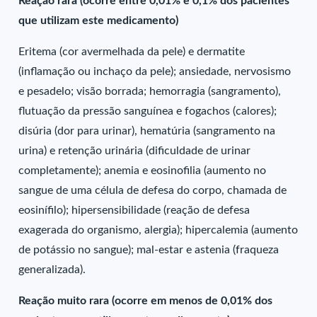
Reação rara (ocorre entre 0,01% e 0,1% dos pacientes
que utilizam este medicamento)
Eritema (cor avermelhada da pele) e dermatite
(inflamação ou inchaço da pele); ansiedade, nervosismo
e pesadelo; visão borrada; hemorragia (sangramento),
flutuação da pressão sanguínea e fogachos (calores);
disúria (dor para urinar), hematúria (sangramento na
urina) e retenção urinária (dificuldade de urinar
completamente); anemia e eosinofilia (aumento no
sangue de uma célula de defesa do corpo, chamada de
eosinífilo); hipersensibilidade (reação de defesa
exagerada do organismo, alergia); hipercalemia (aumento
de potássio no sangue); mal-estar e astenia (fraqueza
generalizada).
Reação muito rara (ocorre em menos de 0,01% dos