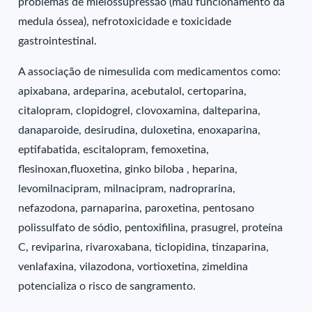
problemas de mielossupressão (mau funcionamento da
medula óssea), nefrotoxicidade e toxicidade
gastrointestinal.
A associação de nimesulida com medicamentos como:
apixabana, ardeparina, acebutalol, certoparina,
citalopram, clopidogrel, clovoxamina, dalteparina,
danaparoide, desirudina, duloxetina, enoxaparina,
eptifabatida, escitalopram, femoxetina,
flesinoxan,fluoxetina, ginko biloba , heparina,
levomilnacipram, milnacipram, nadroprarina,
nefazodona, parnaparina, paroxetina, pentosano
polissulfato de sódio, pentoxifilina, prasugrel, proteína
C, reviparina, rivaroxabana, ticlopidina, tinzaparina,
venlafaxina, vilazodona, vortioxetina, zimeldina
potencializa o risco de sangramento.