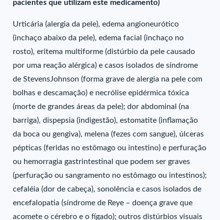
pacientes que utilizam este medicamento)
Urticária (alergia da pele), edema angioneurótico
(inchaço abaixo da pele), edema facial (inchaço no
rosto), eritema multiforme (distúrbio da pele causado
por uma reação alérgica) e casos isolados de síndrome
de StevensJohnson (forma grave de alergia na pele com
bolhas e descamação) e necrólise epidérmica tóxica
(morte de grandes áreas da pele); dor abdominal (na
barriga), dispepsia (indigestão), estomatite (inflamação
da boca ou gengiva), melena (fezes com sangue), úlceras
pépticas (feridas no estômago ou intestino) e perfuração
ou hemorragia gastrintestinal que podem ser graves
(perfuração ou sangramento no estômago ou intestinos);
cefaléia (dor de cabeça), sonolência e casos isolados de
encefalopatia (síndrome de Reye – doença grave que
acomete o cérebro e o fígado); outros distúrbios visuais