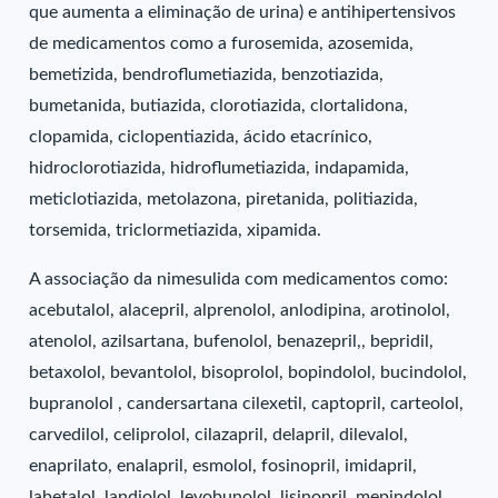
que aumenta a eliminação de urina) e antihipertensivos
de medicamentos como a furosemida, azosemida,
bemetizida, bendroflumetiazida, benzotiazida,
bumetanida, butiazida, clorotiazida, clortalidona,
clopamida, ciclopentiazida, ácido etacrínico,
hidroclorotiazida, hidroflumetiazida, indapamida,
meticlotiazida, metolazona, piretanida, politiazida,
torsemida, triclormetiazida, xipamida.
A associação da nimesulida com medicamentos como:
acebutalol, alacepril, alprenolol, anlodipina, arotinolol,
atenolol, azilsartana, bufenolol, benazepril,, bepridil,
betaxolol, bevantolol, bisoprolol, bopindolol, bucindolol,
bupranolol , candersartana cilexetil, captopril, carteolol,
carvedilol, celiprolol, cilazapril, delapril, dilevalol,
enaprilato, enalapril, esmolol, fosinopril, imidapril,
labetalol, landiolol, levobunolol, lisinopril, mepindolol,