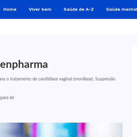
Home
Viver bem
Saúde de A-Z
Saúde menta
reenpharma
para o tratamento de candidíase vaginal (monilíase). Suspensão
para ler