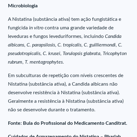
Microbiologia
A Nistatina (substância ativa) tem ação fungistática e
fungicida
in vitro
contra uma grande variedade de
leveduras e fungos leveduriformes, incluindo
Candida
albicans
,
C. parapsilosis
,
C. tropicalis
,
C. guilliermondi
,
C.
pseudotropicalis
,
C. krusei
,
Torulopsis glabrata
,
Tricophyton
rubrum
,
T. mentagrophytes
.
Em subculturas de repetição com níveis crescentes de
Nistatina (substância ativa), a Candida albicans não
desenvolve resistência à Nistatina (substância ativa).
Geralmente a resistência à Nistatina (substância ativa)
não se desenvolve durante o tratamento.
Fonte: Bula do Profissional do Medicamento Canditrat.
Cuidados de Armazenamento do Nistatina – Pharlab