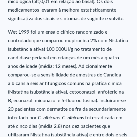
micológica (plt;0,01 em relação ao basal). Os dois
medicamentos levaram à melhora estatisticamente
significativa dos sinais e sintomas de vaginite e vulvite.
Wet 1999 foi um ensaio clínico randomizado e
controlado que comparou mupirocina 2% com Nistatina
(substância ativa) 100.000UI/g no tratamento de
candidíase perianal em crianças de um mês a quatro
anos de idade (média: 12 meses). Adicionalmente
comparou-se a sensibilidade de amostras de Candida
albicans a seis antifúngicos comuns na prática clínica
(Nistatina (substância ativa), cetoconazol, anfotericina
B, econazol, miconazol e 5-fluorocitosina). Incluíram-se
20 pacientes com dermatite de fralda secundariamente
infectada por
C. albicans
.
C. albicans
foi erradicada em
até cinco dias (média 2,8) nos dez pacientes que
utilizaram Nistatina (substância ativa) e entre dois e seis