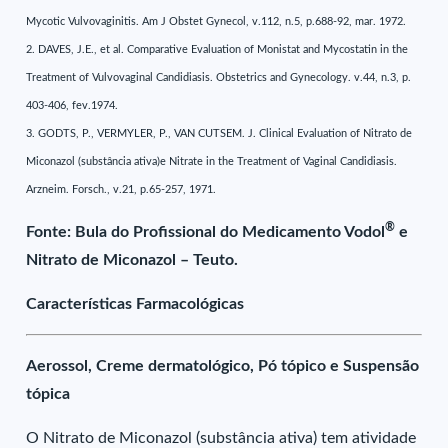
Mycotic Vulvovaginitis. Am J Obstet Gynecol, v.112, n.5, p.688-92, mar. 1972.
2. DAVES, J.E., et al. Comparative Evaluation of Monistat and Mycostatin in the
Treatment of Vulvovaginal Candidiasis. Obstetrics and Gynecology. v.44, n.3, p.
403-406, fev.1974.
3. GODTS, P., VERMYLER, P., VAN CUTSEM. J. Clinical Evaluation of Nitrato de
Miconazol (substância ativa)e Nitrate in the Treatment of Vaginal Candidiasis.
Arzneim. Forsch., v.21, p.65-257, 1971.
®
Fonte: Bula do Profissional do Medicamento Vodol
e
Nitrato de Miconazol – Teuto.
Características Farmacológicas
Aerossol, Creme dermatológico, Pó tópico e Suspensão
tópica
O Nitrato de Miconazol (substância ativa) tem atividade