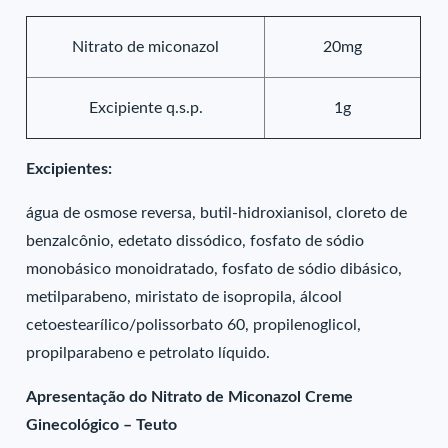
Nitrato de miconazol
20mg
Excipiente q.s.p.
1g
Excipientes:
água de osmose reversa, butil-hidroxianisol, cloreto de
benzalcônio, edetato dissódico, fosfato de sódio
monobásico monoidratado, fosfato de sódio dibásico,
metilparabeno, miristato de isopropila, álcool
cetoestearílico/polissorbato 60, propilenoglicol,
propilparabeno e petrolato líquido.
Apresentação do Nitrato de Miconazol Creme
Ginecológico – Teuto