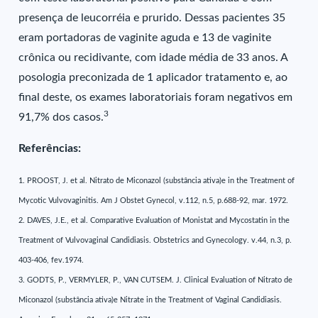
presença de leucorréia e prurido. Dessas pacientes 35
eram portadoras de vaginite aguda e 13 de vaginite
crônica ou recidivante, com idade média de 33 anos. A
posologia preconizada de 1 aplicador tratamento e, ao
final deste, os exames laboratoriais foram negativos em
3
91,7% dos casos.
Referências:
1. PROOST, J. et al. Nitrato de Miconazol (substância ativa)e in the Treatment of
Mycotic Vulvovaginitis. Am J Obstet Gynecol, v.112, n.5, p.688-92, mar. 1972.
2. DAVES, J.E., et al. Comparative Evaluation of Monistat and Mycostatin in the
Treatment of Vulvovaginal Candidiasis. Obstetrics and Gynecology. v.44, n.3, p.
403-406, fev.1974.
3. GODTS, P., VERMYLER, P., VAN CUTSEM. J. Clinical Evaluation of Nitrato de
Miconazol (substância ativa)e Nitrate in the Treatment of Vaginal Candidiasis.