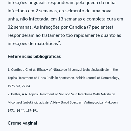
infecções ungueais responderam pela queda da unha
infectada em 2 semanas, crescimento de uma nova
unha, não infectada, em 13 semanas e completa cura em
32 semanas. As infecções por Candida (7 pacientes)
responderam ao tratamento tão rapidamente quanto as
2
infecções dermatofíticas
.
Referências bibliográficas
1. Gentles J.C. et al. Efficacy of Nitrato de Miconazol (substância ativa)e in the
Topical Treatment of Tinea Pedis in Sportsmen. British Journal of Dermatology,
1975; 93, 79-84.
2. Botter, A.A. Topical Treatment of Nail and Skin Infections With Nitrato de
Miconazol (substância ativa)e: A New Broad Spectrum Antimycotica. Mykosen,
1971; 14 (4): 187-191.
Creme vaginal