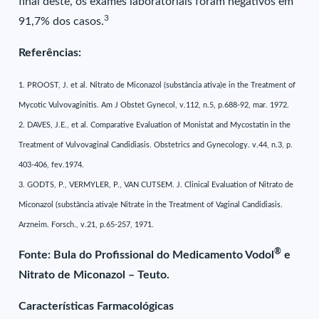
final deste, os exames laboratoriais foram negativos em
3
91,7% dos casos.
Referências:
1. PROOST, J. et al. Nitrato de Miconazol (substância ativa)e in the Treatment of
Mycotic Vulvovaginitis. Am J Obstet Gynecol, v.112, n.5, p.688-92, mar. 1972.
2. DAVES, J.E., et al. Comparative Evaluation of Monistat and Mycostatin in the
Treatment of Vulvovaginal Candidiasis. Obstetrics and Gynecology. v.44, n.3, p.
403-406, fev.1974.
3. GODTS, P., VERMYLER, P., VAN CUTSEM. J. Clinical Evaluation of Nitrato de
Miconazol (substância ativa)e Nitrate in the Treatment of Vaginal Candidiasis.
Arzneim. Forsch., v.21, p.65-257, 1971.
®
Fonte: Bula do Profissional do Medicamento Vodol
e
Nitrato de Miconazol – Teuto.
Características Farmacológicas