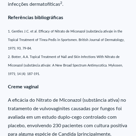
2
infecções dermatofíticas
.
Referências bibliográficas
1. Gentles J.C. et al. Efficacy of Nitrato de Miconazol (substância ativa)e in the
Topical Treatment of Tinea Pedis in Sportsmen. British Journal of Dermatology,
1975; 93, 79-84.
2. Botter, A.A. Topical Treatment of Nail and Skin Infections With Nitrato de
Miconazol (substância ativa)e: A New Broad Spectrum Antimycotica. Mykosen,
1971; 14 (4): 187-191.
Creme vaginal
A eficácia do Nitrato de Miconazol (substância ativa) no
tratamento de vulvovaginites causadas por fungos foi
avaliada em um estudo duplo-cego controlado com
placebo, envolvendo 230 pacientes com cultura positiva
para alguma espécie de Candida (principalmente,