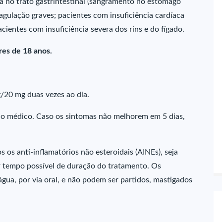
a no trato gastrintestinal (sangramento no estômago
oagulação graves; pacientes com insuficiência cardíaca
ientes com insuficiência severa dos rins e do fígado.
es de 18 anos.
/20 mg duas vezes ao dia.
do médico. Caso os sintomas não melhorem em 5 dias,
os anti-inflamatórios não esteroidais (AINEs), seja
r tempo possível de duração do tratamento. Os
gua, por via oral, e não podem ser partidos, mastigados