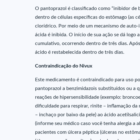
O pantoprazol é classificado como “inibidor de b
dentro de células específicas do estômago (as cé
clorídrico. Por meio de um mecanismo de auto-in
ácida é inibida. O início de sua ação se dá logo
cumulativo, ocorrendo dentro de três dias. Apó
ácido é restabelecida dentro de três dias.
Contraindicação do Nivux
Este medicamento é contraindicado para uso por
pantoprazol a benzimidazois substituídos ou a
reações de hipersensibilidade (exemplo: bronc
dificuldade para respirar, rinite – inflamação da
– inchaço por baixo da pele) ao ácido acetilsalic
(informe seu médico caso você tenha alergia a al
pacientes com úlcera péptica (úlceras no estôma