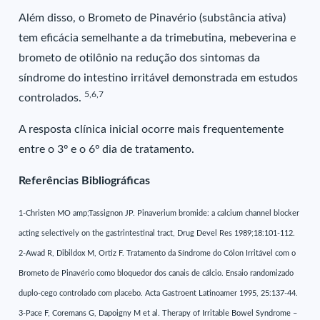
Além disso, o Brometo de Pinavério (substância ativa)
tem eficácia semelhante a da trimebutina, mebeverina e
brometo de otilônio na redução dos sintomas da
síndrome do intestino irritável demonstrada em estudos
5,6,7
controlados.
A resposta clínica inicial ocorre mais frequentemente
entre o 3º e o 6º dia de tratamento.
Referências Bibliográficas
1-Christen MO amp;Tassignon JP. Pinaverium bromide: a calcium channel blocker
acting selectively on the gastrintestinal tract, Drug Devel Res 1989;18:101-112.
2-Awad R, Dibildox M, Ortiz F. Tratamento da Síndrome do Cólon Irritável com o
Brometo de Pinavério como bloquedor dos canais de cálcio. Ensaio randomizado
duplo-cego controlado com placebo. Acta Gastroent Latinoamer 1995, 25:137-44.
3-Pace F, Coremans G, Dapoigny M et al. Therapy of Irritable Bowel Syndrome –