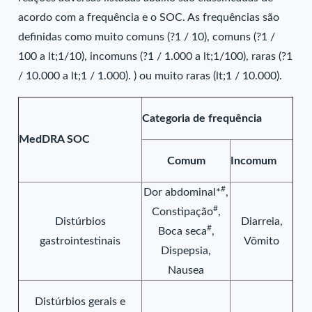
acordo com a frequência e o SOC. As frequências são
definidas como muito comuns (?1 / 10), comuns (?1 /
100 a lt;1/10), incomuns (?1 / 1.000 a lt;1/100), raras (?1
/ 10.000 a lt;1 / 1.000). ) ou muito raras (lt;1 / 10.000).
Categoria de frequência
MedDRA SOC
Comum
Incomum
#
Dor abdominal*
,
#
Constipação
,
Distúrbios
Diarreia,
#
Boca seca
,
gastrointestinais
Vômito
Dispepsia,
Nausea
Distúrbios gerais e