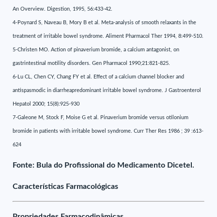
An Overview. Digestion, 1995, 56:433-42.
4-Poynard S, Naveau B, Mory B et al. Meta-analysis of smooth relaxants in the
treatment of irritable bowel syndrome. Aliment Pharmacol Ther 1994, 8:499-510.
5-Christen MO. Action of pinaverium bromide, a calcium antagonist, on
gastrintestinal motility disorders. Gen Pharmacol 1990;21:821-825.
6-Lu CL, Chen CY, Chang FY et al. Effect of a calcium channel blocker and
antispasmodic in diarrheapredominant irritable bowel syndrome. J Gastroenterol
Hepatol 2000; 15(8):925-930
7-Galeone M, Stock F, Moise G et al. Pinaverium bromide versus otilonium
bromide in patients with irritable bowel syndrome. Curr Ther Res 1986 ; 39 :613-
624
Fonte: Bula do Profissional do Medicamento Dicetel.
Características Farmacológicas
Propriedades Farmacodinâmicas