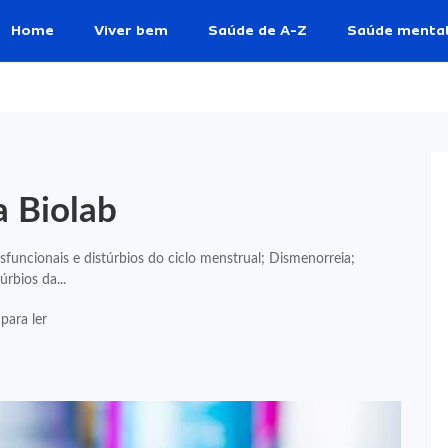
Home
Viver bem
Saúde de A-Z
Saúde menta
a Biolab
funcionais e distúrbios do ciclo menstrual; Dismenorreia;
rbios da...
para ler