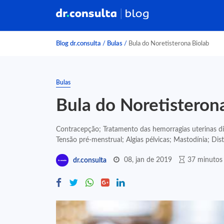
Blog dr.consulta
/
Bulas
/
Bula do Noretisterona Biolab
Bulas
Bula do Noretisteron
Contracepção; Tratamento das hemorragias uterinas dis
Tensão pré-menstrual; Algias pélvicas; Mastodínia; Distú
08, jan de 2019
37 minutos 
dr.consulta