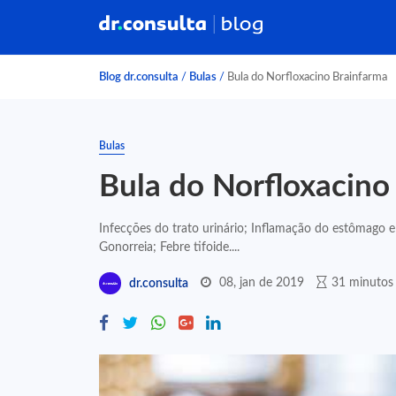
Blog dr.consulta
/
Bulas
/
Bula do Norfloxacino Brainfarma
Bulas
Bula do Norfloxacino
Infecções do trato urinário; Inflamação do estômago e 
Gonorreia; Febre tifoide....
08, jan de 2019
31 minutos 
dr.consulta