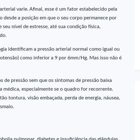
rterial varie. Afinal, esse é um fator estabelecido pela
ão desde a posição em que o seu corpo permanece por
 seu nível de estresse, até sua condição física,
do.
ogia identificam a pressão arterial normal como igual ou
potensão) como inferior a 9 por 6mm/Hg. Mas isso não é
os de pressão sem que os sintomas de pressão baixa
a médica, especialmente se o quadro for recorrente.
stão tontura, visão embaçada, perda de energia, náusea,
esmaio.
olia pulmonar, diabetes e insuficiência das glândulas