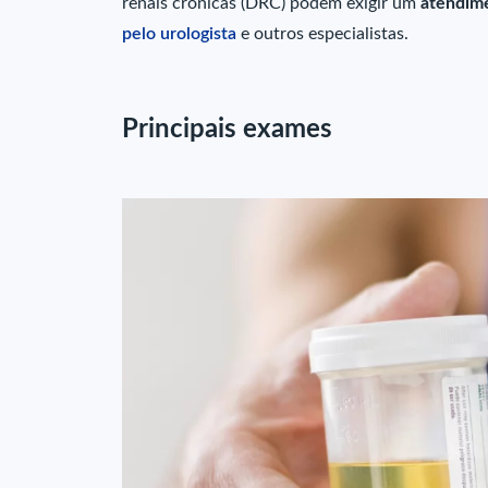
renais crônicas (DRC) podem exigir um
atendime
pelo urologista
e outros especialistas.
Principais exames