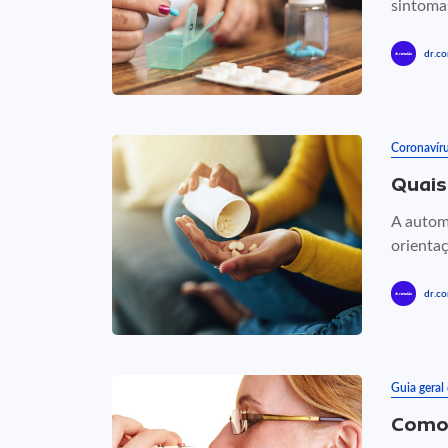
sintomas
dr.co
Coronavír
Quais
A autom
orientaç
dr.co
Guia geral
Como 