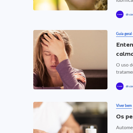
lubrific
dr.co
Guia geral
Enten
calma
O uso d
tratame
dr.co
Viver bem
Os pe
Automed