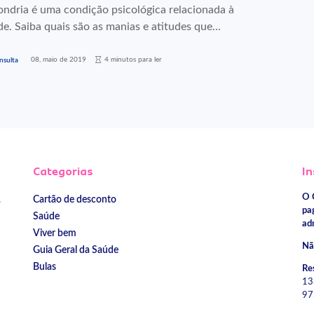
ondria é uma condição psicológica relacionada à
e. Saiba quais são as manias e atitudes que...
08, maio de 2019
4 minutos para ler
nsulta
Categorias
In
O 
Cartão de desconto
e
pa
Saúde
ad
Viver bem
Nã
Guia Geral da Saúde
Bulas
Re
13
97