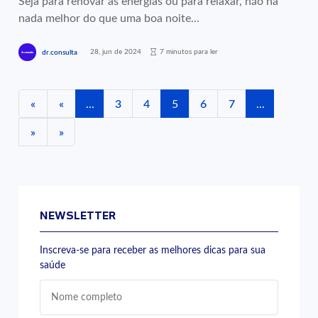
Seja para renovar as energias ou para relaxar, não há
nada melhor do que uma boa noite...
28, jun de 2024
7 minutos para ler
dr.consulta
«
«
...
3
4
5
6
7
...
»
»
NEWSLETTER
Inscreva-se para receber as melhores dicas para sua
saúde