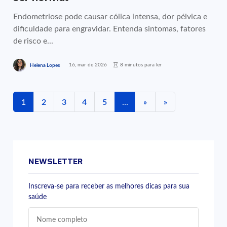
Endometriose pode causar cólica intensa, dor pélvica e
dificuldade para engravidar. Entenda sintomas, fatores
de risco e...
16, mar de 2026
8 minutos para ler
Helena Lopes
1
2
3
4
5
...
»
»
NEWSLETTER
Inscreva-se para receber as melhores dicas para sua
saúde