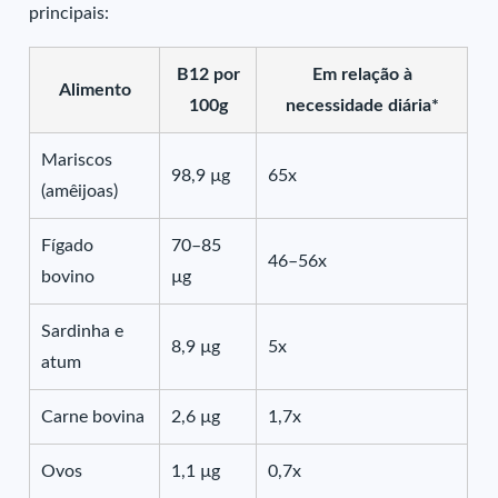
principais:
B12 por
Em relação à
Alimento
100g
necessidade diária*
Mariscos
98,9 µg
65x
(amêijoas)
Fígado
70–85
46–56x
bovino
µg
Sardinha e
8,9 µg
5x
atum
Carne bovina
2,6 µg
1,7x
Ovos
1,1 µg
0,7x