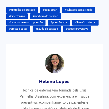
#aparelho de pressão
#bem-estar
#cuidados com a saúde
#hipertensão
#medição de pressão
#monitoramento da pressão
#pressão alta
#Pressão arterial
#pressão baixa
#Saúde do coração
#saúde preventiva
Helena Lopes
Técnica de enfermagem formada pela Cruz
Vermelha Brasileira, com experiência em saúde
preventiva, acompanhamento de pacientes e
cuidados pós-operatórios. Hoje, ela dedica seu