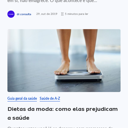
em si, não emagrece. O que acontece é que...
29, out de 2019
5 minutos para ler
dr.consulta
Guia geral da saúde
Saúde de A-Z
Dietas da moda: como elas prejudicam
a saúde