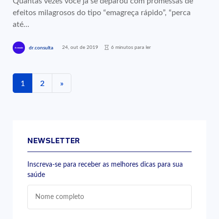
Quantas vezes você já se deparou com promessas de
efeitos milagrosos do tipo “emagreça rápido”, “perca
até...
24, out de 2019
6 minutos para ler
dr.consulta
1
2
»
NEWSLETTER
Inscreva-se para receber as melhores dicas para sua
saúde