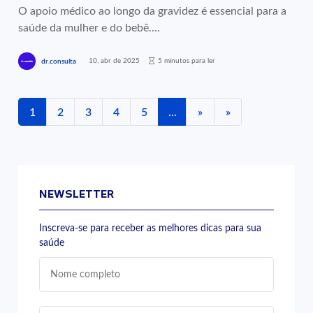
O apoio médico ao longo da gravidez é essencial para a
saúde da mulher e do bebê....
10, abr de 2025
5 minutos para ler
dr.consulta
1
2
3
4
5
...
»
»
NEWSLETTER
Inscreva-se para receber as melhores dicas para sua
saúde