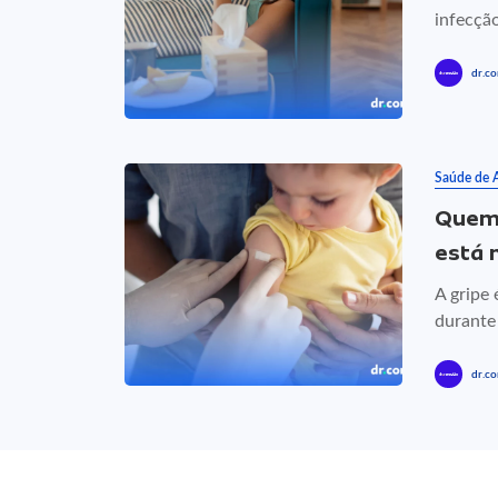
infecçã
dr.co
Saúde de 
Quem 
está n
A gripe
durante 
dr.co