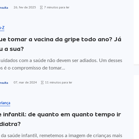
26, fev de 2025
7 minutos para ler
nsulta
A-Z
ue tomar a vacina da gripe todo ano? Já
 a sua?
cuidados com a saúde não devem ser adiados. Um desses
s é o compromisso de tomar...
07, mar de 2024
11 minutos para ler
nsulta
riança
 infantil: de quanto em quanto tempo ir
diatra?
r da saúde infantil, remetemos a imagem de crianças mais