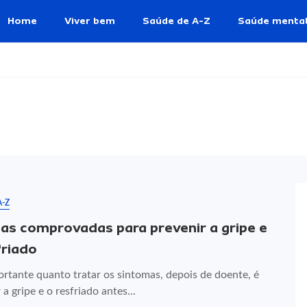
Home
Viver bem
Saúde de A-Z
Saúde menta
A-Z
cas comprovadas para prevenir a gripe e
friado
ortante quanto tratar os sintomas, depois de doente, é
 a gripe e o resfriado antes...