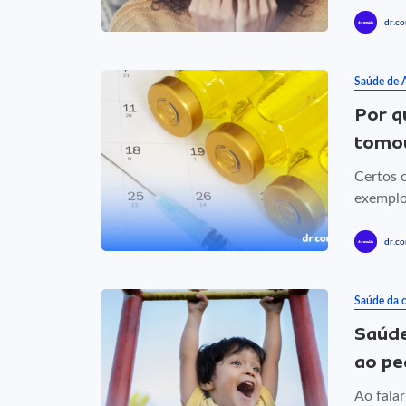
dr.co
Saúde de 
Por q
tomou
Certos 
exemplo
dr.co
Saúde da c
Saúde
ao pe
Ao fala