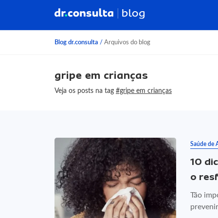
Blog dr.consulta
/
Arquivos do blog
gripe em crianças
Veja os posts na tag
#gripe em crianças
Saúde de 
10 di
o res
Tão imp
prevenir