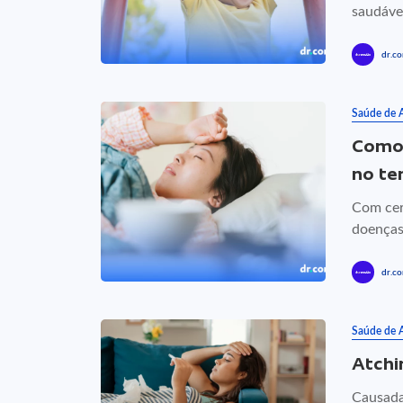
saudávei
dr.co
Saúde de 
Como 
no te
Com cer
doenças 
dr.co
Saúde de 
Atchi
Causada