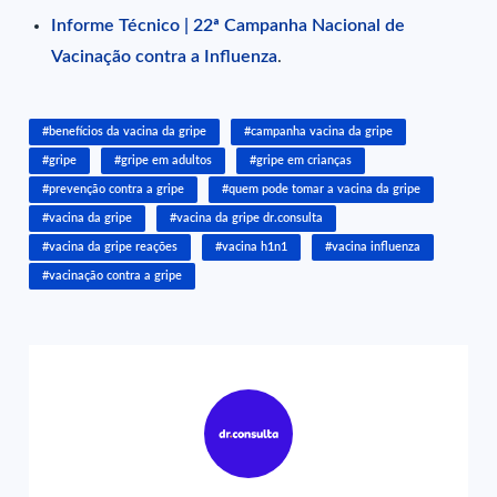
Informe Técnico | 22ª Campanha Nacional de
Vacinação contra a Influenza
.
#benefícios da vacina da gripe
#campanha vacina da gripe
#gripe
#gripe em adultos
#gripe em crianças
#prevenção contra a gripe
#quem pode tomar a vacina da gripe
#vacina da gripe
#vacina da gripe dr.consulta
#vacina da gripe reações
#vacina h1n1
#vacina influenza
#vacinação contra a gripe