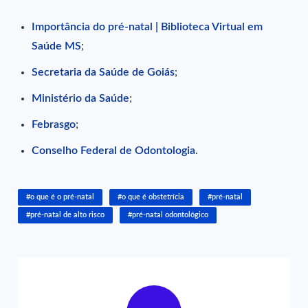
Importância do pré-natal | Biblioteca Virtual em
Saúde MS
;
Secretaria da Saúde de Goiás
;
Ministério da Saúde
;
Febrasgo
;
Conselho Federal de Odontologia
.
#o que é o pré-natal
#o que é obstetrícia
#pré-natal
#pré-natal de alto risco
#pré-natal odontológico