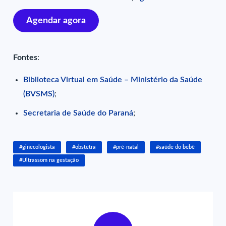
Agendar agora
Fontes
:
Biblioteca Virtual em Saúde – Ministério da Saúde
(BVSMS)
;
Secretaria de Saúde do Paraná
;
#ginecologista
#obstetra
#pré-natal
#saúde do bebê
#Ultrassom na gestação