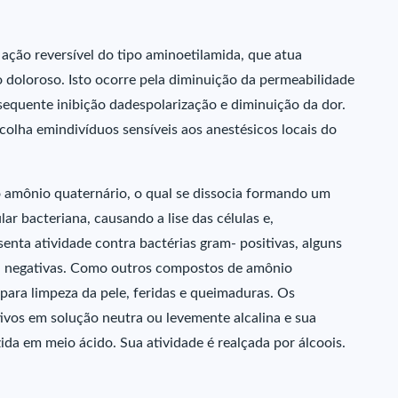
 ação reversível do tipo aminoetilamida, que atua
 doloroso. Isto ocorre pela diminuição da permeabilidade
equente inibição dadespolarização e diminuição da dor.
scolha emindivíduos sensíveis aos anestésicos locais do
o amônio quaternário, o qual se dissocia formando um
r bacteriana, causando a lise das células e,
nta atividade contra bactérias gram- positivas, alguns
am- negativas. Como outros compostos de amônio
 para limpeza da pele, feridas e queimaduras. Os
vos em solução neutra ou levemente alcalina e sua
ida em meio ácido. Sua atividade é realçada por álcoois.