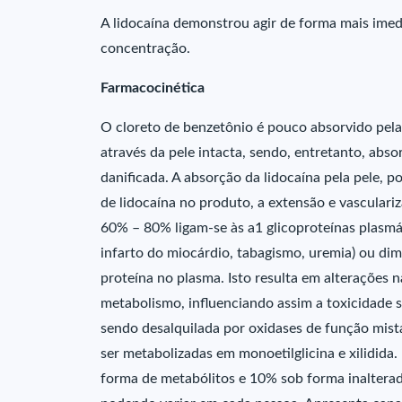
A lidocaína demonstrou agir de forma mais imed
concentração.
Farmacocinética
O cloreto de benzetônio é pouco absorvido pela 
através da pele intacta, sendo, entretanto, abs
danificada. A absorção da lidocaína pela pele, 
de lidocaína no produto, a extensão e vasculariz
60% – 80% ligam-se às a1 glicoproteínas plasmá
infarto do miocárdio, tabagismo, uremia) ou di
proteína no plasma. Isto resulta em alterações n
metabolismo, influenciando assim a toxicidade s
sendo desalquilada por oxidases de função mista
ser metabolizadas em monoetilglicina e xilidida
forma de metabólitos e 10% sob forma inalterada