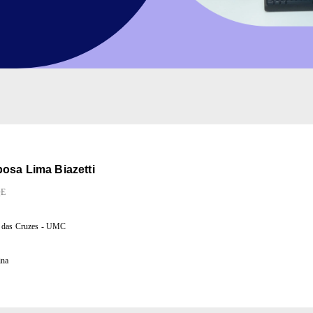
osa Lima Biazetti
QE
i das Cruzes - UMC
ina