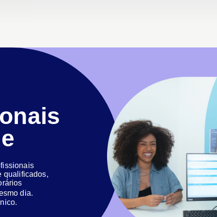
ionais
de
issionais
 qualificados,
orários
 mesmo dia.
nico.