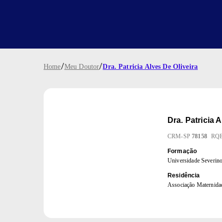
/
/
Home
Meu Doutor
Dra. Patricia Alves De Oliveira
Dra.
Patricia A
CRM
-
SP
78158
RQ
Formação
Universidade Severin
Residência
Associação Maternida