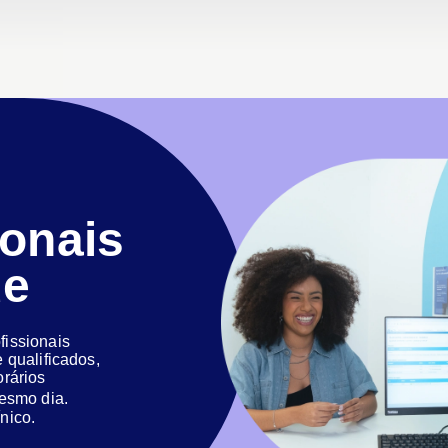
ionais
de
issionais
 qualificados,
orários
 mesmo dia.
nico.