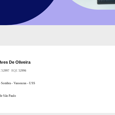
lves De Oliveira
E
52997
RQE
52996
o Sombra - Vassouras - USS
de São Paulo