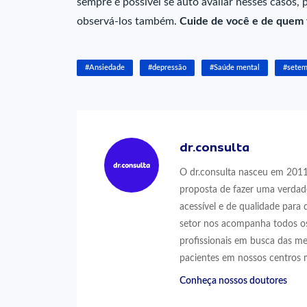
sempre é possível se auto avaliar nesses casos, 
observá-los também.
Cuide de você e de quem
#Ansiedade
#depressão
#Saúde mental
#setem
dr.consulta
O dr.consulta nasceu em 2011,
proposta de fazer uma verdad
acessível e de qualidade para 
setor nos acompanha todos os
profissionais em busca das me
pacientes em nossos centros 
Conheça nossos doutores