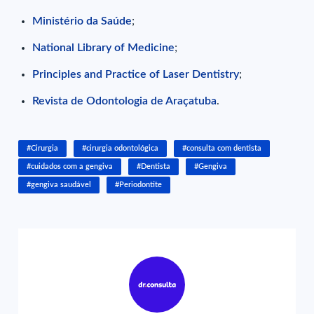
Ministério da Saúde
;
National Library of Medicine
;
Principles and Practice of Laser Dentistry
;
Revista de Odontologia de Araçatuba
.
#Cirurgia
#cirurgia odontológica
#consulta com dentista
#cuidados com a gengiva
#Dentista
#Gengiva
#gengiva saudável
#Periodontite