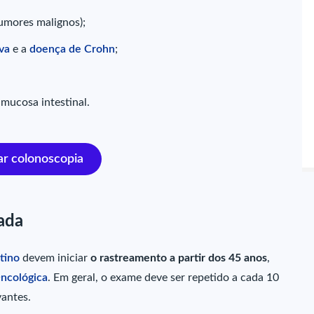
umores malignos);
iva
e a
doença de Crohn
;
mucosa intestinal.
r colonoscopia
ada
tino
devem iniciar
o rastreamento a partir dos 45 anos
,
Oncológica
. Em geral, o exame deve ser repetido a cada 10
vantes.