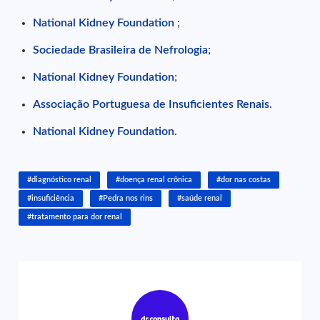
National Kidney Foundation
;
Sociedade Brasileira de Nefrologia
;
National Kidney Foundation
;
Associação Portuguesa de Insuficientes Renais
.
National Kidney Foundation
.
#diagnóstico renal
#doença renal crônica
#dor nas costas
#insuficiência
#Pedra nos rins
#saúde renal
#tratamento para dor renal