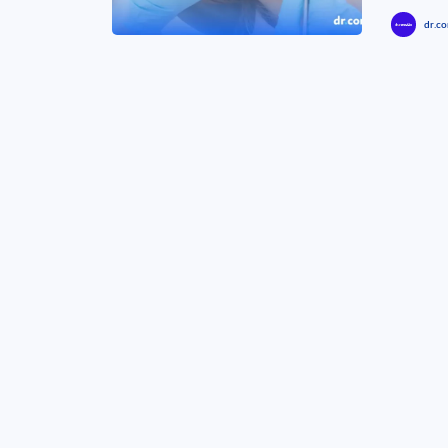
dr.co