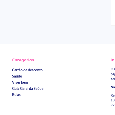
Categorias
In
O 
Cartão de desconto
e
pa
Saúde
ad
Viver bem
Nã
Guia Geral da Saúde
Bulas
Re
13
97