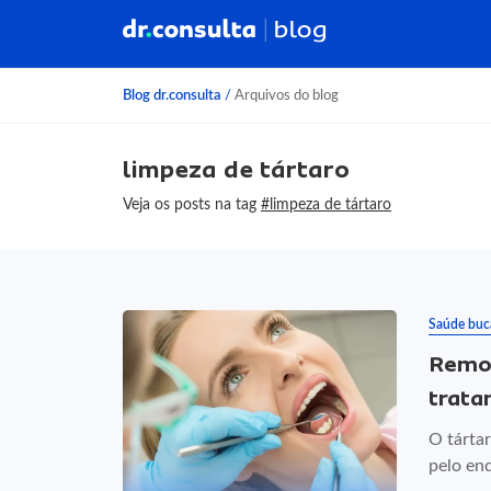
Blog dr.consulta
/
Arquivos do blog
limpeza de tártaro
Veja os posts na tag
#limpeza de tártaro
Saúde buc
Remoç
trat
O tárta
pelo end