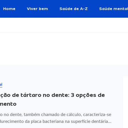
Home
Viver bem
Saúde de A-Z
Saúde menta
al
ão de tártaro no dente: 3 opções de
amento
ro no dente, também chamado de cálculo, caracteriza-se
urecimento da placa bacteriana na superfície dentária...