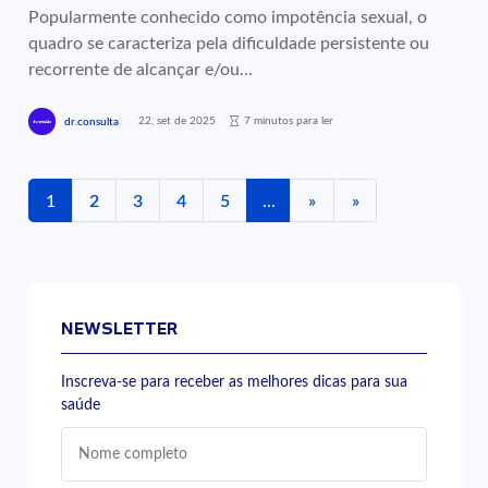
Popularmente conhecido como impotência sexual, o
quadro se caracteriza pela dificuldade persistente ou
recorrente de alcançar e/ou...
22, set de 2025
7 minutos para ler
dr.consulta
1
2
3
4
5
...
»
»
NEWSLETTER
Inscreva-se para receber as melhores dicas para sua
saúde