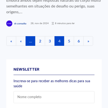
Embora ambos sejam respostas naturais do corpo muito
semelhantes em situações de desafio ou perigo, suas
origens,...
28, nov de 2024
8 minutos para ler
dr.consulta
«
«
...
2
3
4
5
6
»
NEWSLETTER
Inscreva-se para receber as melhores dicas para sua
saúde