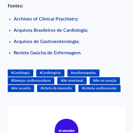
Fontes:
Archives of Clinical Psychiatry
;
Arquivos Brasileiros de Cardiologia
;
Arquivos de Gastroenterologia
;
Revista Gaúcha de Enfermagem
.
#Cardiologia
#Cardiologista
#cardiomiopatias
#Doenças cardiovasculares
#dor emocional
#dor no coração
#dor no peito
#infarto do miocárdio
#sistema cardiovascular