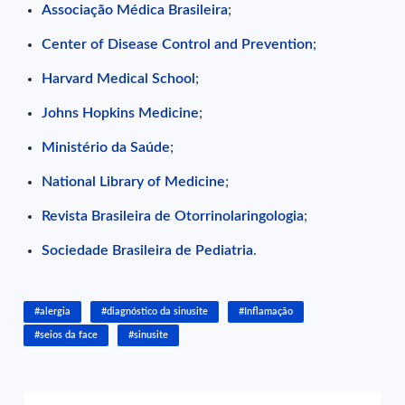
Associação Médica Brasileira
;
Center of Disease Control and Prevention
;
Harvard Medical School
;
Johns Hopkins Medicine
;
Ministério da Saúde
;
National Library of Medicine
;
Revista Brasileira de Otorrinolaringologia
;
Sociedade Brasileira de Pediatria
.
#alergia
#diagnóstico da sinusite
#Inflamação
#seios da face
#sinusite