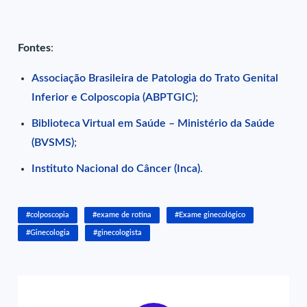
Fontes
:
Associação Brasileira de Patologia do Trato Genital
Inferior e Colposcopia (ABPTGIC)
;
Bi
blioteca Virtual em Saúde
– Ministério da Saúde
(BVSMS)
;
Instituto Nacional do Câncer (Inca)
.
#colposcopia
#exame de rotina
#Exame ginecológico
#Ginecologia
#ginecologista