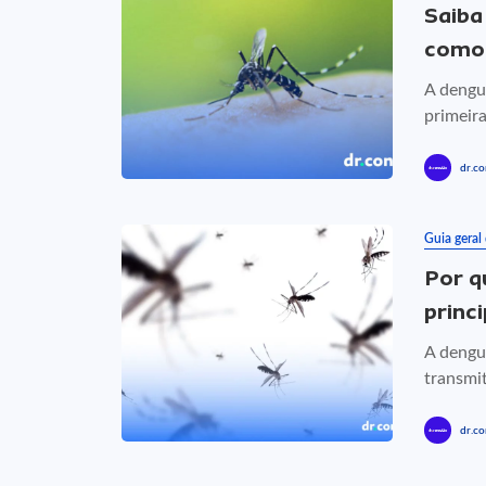
Saiba
como 
A dengu
primeir
dr.co
Guia geral
Por q
princ
A dengu
transmit
dr.co