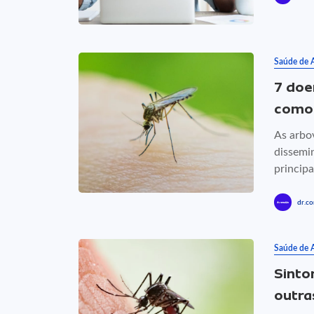
Saúde de 
7 doe
como 
As arbo
dissemi
principa
dr.co
Saúde de 
Sinto
outra