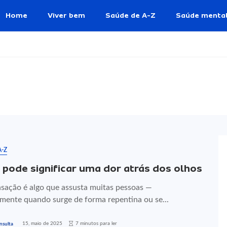
Home
Viver bem
Saúde de A-Z
Saúde menta
A-Z
 pode significar uma dor atrás dos olhos
nsação é algo que assusta muitas pessoas —
lmente quando surge de forma repentina ou se...
15, maio de 2025
7 minutos para ler
nsulta