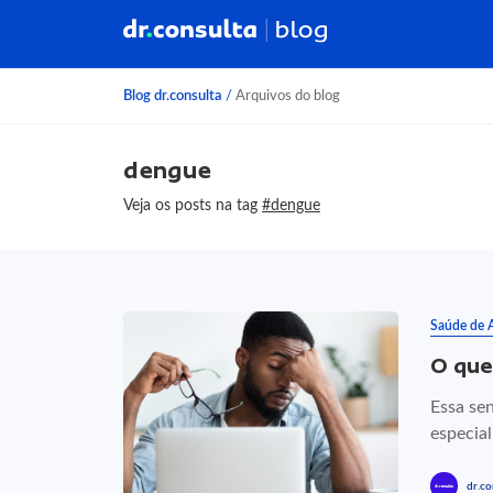
Blog dr.consulta
/
Arquivos do blog
dengue
Veja os posts na tag
#dengue
Saúde de 
O que
Essa se
especia
dr.co