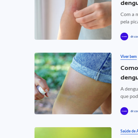
deng
Com a m
pela pic
dr.co
Viver bem
Como 
deng
A dengu
que pode
dr.co
Saúde de 