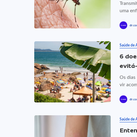
Transmi
uma enfe
dr.co
Saúde de 
6 doe
evitá
Os dias
vir acom
dr.co
Saúde de 
Enten