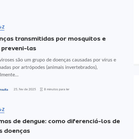
A-Z
nças transmitidas por mosquitos e
preveni-las
viroses são um grupo de doenças causadas por vírus e
nadas por artrópodes (animais invertebrados),
lmente...
25, fev de 2025
8 minutos para ler
nsulta
A-Z
mas de dengue: como diferenciá-los de
s doenças