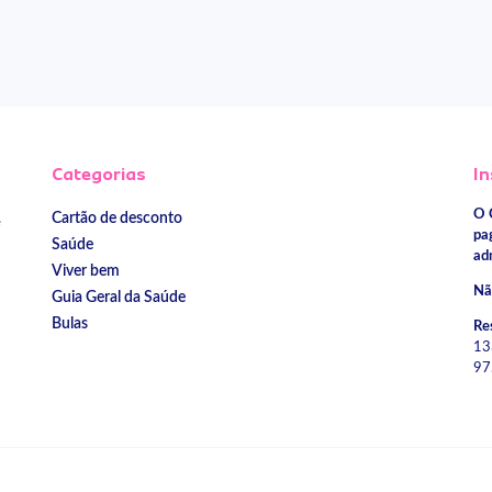
Categorias
In
O 
Cartão de desconto
e
pa
Saúde
ad
Viver bem
Nã
Guia Geral da Saúde
Bulas
Re
13
97