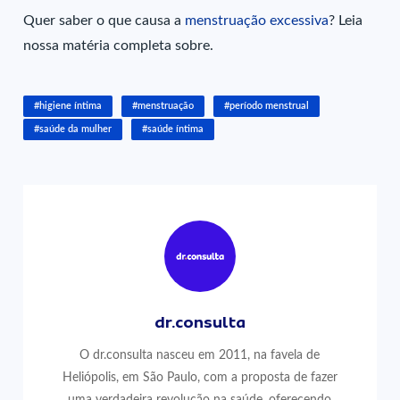
Quer saber o que causa a
menstruação excessiva
? Leia
nossa matéria completa sobre.
#higiene íntima
#menstruação
#período menstrual
#saúde da mulher
#saúde íntima
dr.consulta
O dr.consulta nasceu em 2011, na favela de
Heliópolis, em São Paulo, com a proposta de fazer
uma verdadeira revolução na saúde, oferecendo