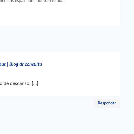
médicos espalhados por São Paulo.
as | Blog dr.consulta
o de descanso; […]
Responder