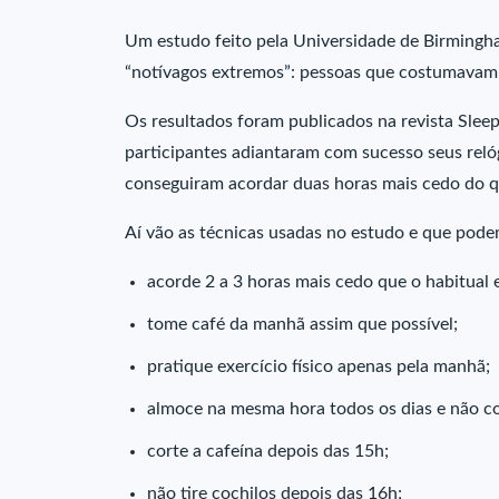
Um e
studo feito pela Universidade de Birmingh
“notívagos extremos”: pessoas que costumavam 
Os resultados foram publicados na revista Slee
participantes adiantaram com sucesso seus relógi
conseguiram acordar duas horas mais cedo do q
Aí vão as técnicas usadas no estudo e que pod
acorde 2 a 3 horas mais cedo que o habitual e
t
ome café da manhã assim que possível;
p
ratique exercício físico apenas pela manhã;
a
lmoce na mesma hora todos os dias e não c
c
orte a cafeína depois das 15h;
n
ão tire cochilos depois das 16h;