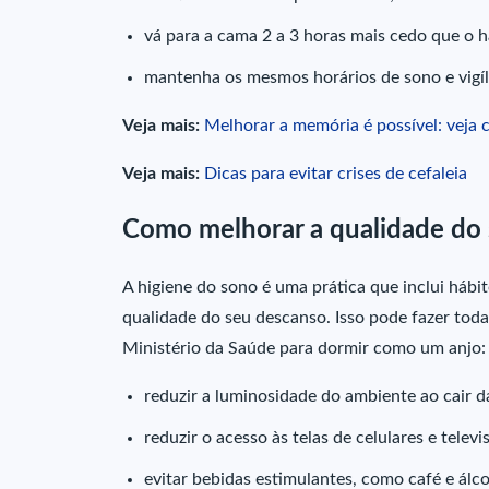
v
á para a cama 2 a 3 horas mais cedo que o ha
m
antenha os mesmos horários de sono e vigíl
Veja mais:
Melhorar a memória é possível: veja
Veja mais:
Dicas para evitar crises de cefaleia
Como melhorar a qualidade do
A higiene do sono é uma prática que inclui hábit
qualidade do seu descanso. Isso pode fazer toda 
Ministério da Saúde para dormir como um anjo:
reduzir a luminosidade do ambiente ao cair da
r
eduzir o acesso às telas de celulares e televi
e
vitar bebidas estimulantes, como café e álco