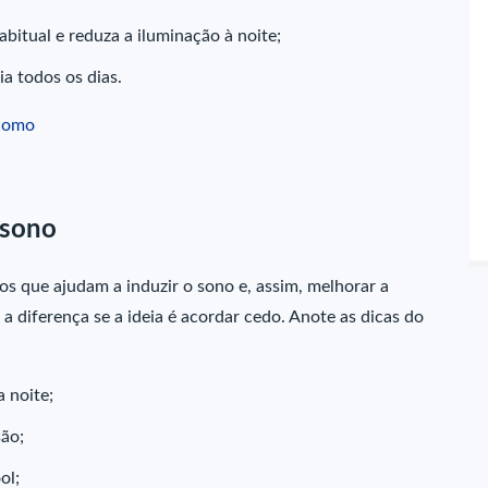
bitual e reduza a iluminação à noite;
ia todos os dias.
 como
 sono
os que ajudam a induzir o sono e, assim, melhorar a
a diferença se a ideia é acordar cedo. Anote as dicas do
 noite;
são;
ol;