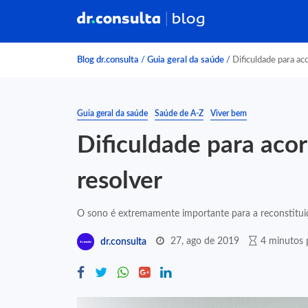
Blog dr.consulta
/
Guia geral da saúde
/
Dificuldade para ac
Guia geral da saúde
Saúde de A-Z
Viver bem
Dificuldade para aco
resolver
O sono é extremamente importante para a reconstituiç
27, ago de 2019
4 minutos p
dr.consulta