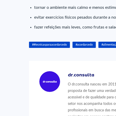
t
ornar o ambiente mais calmo e menos estimu
e
vitar exercícios físicos pesados durante a no
f
azer refeições mais leves, como frutas e sala
##tecnicasparaacordarcedo
#acordarcedo
#alimentaç
dr.consulta
O dr.consulta nasceu em 2011,
proposta de fazer uma verdad
acessível e de qualidade para 
setor nos acompanha todos os
profissionais em busca das me