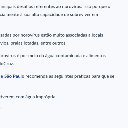
ncipais desafios referentes ao norovírus. Isso porque o
ecialmente à sua alta capacidade de sobreviver em
usadas por norovírus estão muito associadas a locais
os, praias lotadas, entre outros.
orovírus é por meio da água contaminada e alimentos
FioCruz.
de São Paulo
recomenda as seguintes práticas para que se
stiverem com água imprópria;
s;