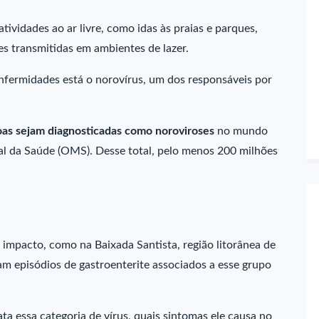
ividades ao ar livre, como idas às praias e parques,
es transmitidas em ambientes de lazer.
enfermidades está o norovírus, um dos responsáveis por
as sejam diagnosticadas como noroviroses
no mundo
l da Saúde (OMS). Desse total, pelo menos 200 milhões
e impacto, como na Baixada Santista, região litorânea de
am episódios de gastroenterite associados a esse grupo
ta essa categoria de vírus, quais sintomas ele causa no