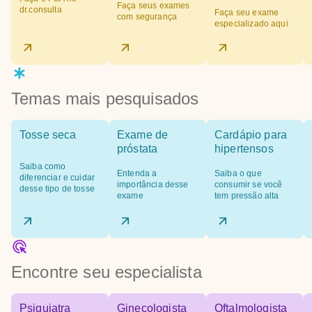
Faça seus exames
dr.consulta
Faça seu exame
com segurança
especializado aqui
Temas mais pesquisados
Tosse seca
Exame de
Cardápio para
próstata
hipertensos
Saiba como
Entenda a
Saiba o que
diferenciar e cuidar
importância desse
consumir se você
desse tipo de tosse
exame
tem pressão alta
Encontre seu especialista
Psiquiatra
Ginecologista
Oftalmologista