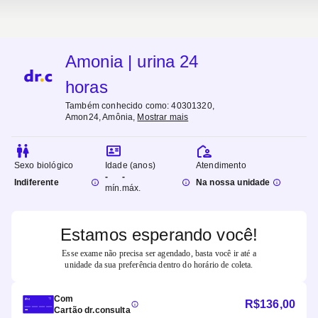
Amonia | urina 24
horas
Também conhecido como:
40301320,
Amon24, Amônia
,
Mostrar mais
Sexo biológico
Idade (anos)
Atendimento
-
-
Indiferente
Na nossa unidade
mín.
máx.
Estamos esperando você!
Esse exame não precisa ser agendado, basta você ir até a
unidade da sua preferência dentro do horário de coleta.
Com
R$
136,00
Cartão dr.consulta