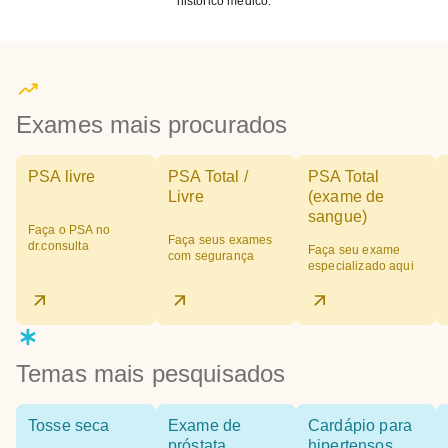
histórico médico.
Exames mais procurados
PSA livre
PSA Total /
PSA Total
Livre
(exame de
sangue)
Faça o PSA no
Faça seus exames
dr.consulta
Faça seu exame
com segurança
especializado aqui
Temas mais pesquisados
Tosse seca
Exame de
Cardápio para
próstata
hipertensos