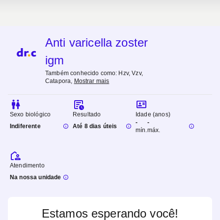
Anti varicella zoster
igm
Também conhecido como:
Hzv, Vzv,
Catapora
,
Mostrar mais
Sexo biológico
Resultado
Idade (anos)
-
-
Indiferente
Até 8 dias úteis
mín.
máx.
Atendimento
Na nossa unidade
Estamos esperando você!