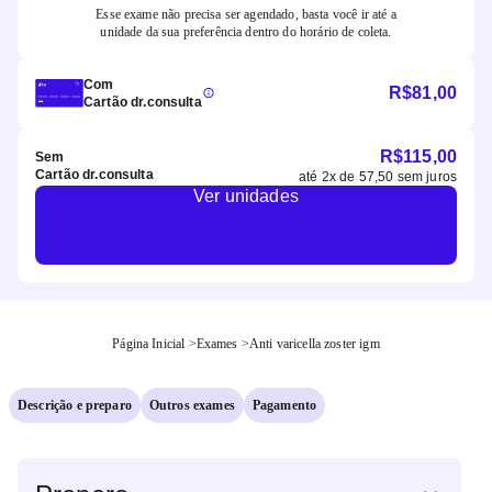
Esse exame não precisa ser agendado, basta você ir até a
unidade da sua preferência dentro do horário de coleta.
Com
R$
81,00
Cartão dr.consulta
R$
115,00
Sem
Cartão dr.consulta
até
2
x de
57,50
sem juros
Ver unidades
Página Inicial
>
Exames
>
Anti varicella zoster igm
Descrição e preparo
Outros exames
Pagamento