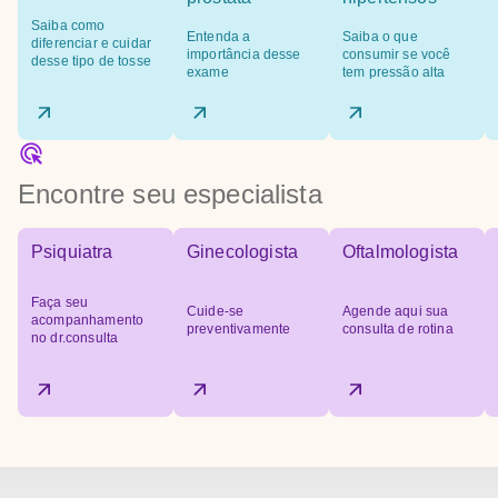
Saiba como
Entenda a
Saiba o que
diferenciar e cuidar
importância desse
consumir se você
desse tipo de tosse
exame
tem pressão alta
Encontre seu especialista
Psiquiatra
Ginecologista
Oftalmologista
Faça seu
Cuide-se
Agende aqui sua
acompanhamento
preventivamente
consulta de rotina
no dr.consulta