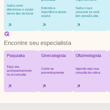
Saiba como
Entenda a
Saiba o que
diferenciar e cuidar
importância desse
consumir se você
desse tipo de tosse
exame
tem pressão alta
Encontre seu especialista
Psiquiatra
Ginecologista
Oftalmologista
Faça seu
Cuide-se
Agende aqui sua
acompanhamento
preventivamente
consulta de rotina
no dr.consulta