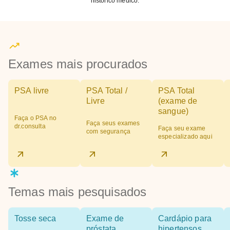
histórico médico.
Exames mais procurados
PSA livre
PSA Total /
PSA Total
Livre
(exame de
sangue)
Faça o PSA no
Faça seus exames
dr.consulta
Faça seu exame
com segurança
especializado aqui
Temas mais pesquisados
Tosse seca
Exame de
Cardápio para
próstata
hipertensos