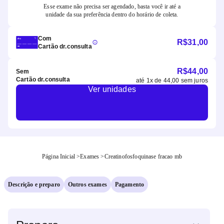
Esse exame não precisa ser agendado, basta você ir até a
unidade da sua preferência dentro do horário de coleta.
Com
R$
31,00
Cartão dr.consulta
R$
44,00
Sem
Cartão dr.consulta
até
1
x de
44,00
sem juros
Ver unidades
Página Inicial
>
Exames
>
Creatinofosfoquinase fracao mb
Descrição e preparo
Outros exames
Pagamento