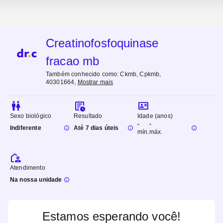
Creatinofosfoquinase
fracao mb
Também conhecido como:
Ckmb, Cpkmb,
40301664
,
Mostrar mais
Sexo biológico
Resultado
Idade (anos)
-
-
Indiferente
Até 7 dias úteis
mín.
máx.
Atendimento
Na nossa unidade
Estamos esperando você!