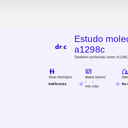
Estudo mole
a1298c
Também conhecido como:
A1298,
Sexo biológico
Idade (anos)
Ate
-
-
Indiferente
Na 
mín.
máx.