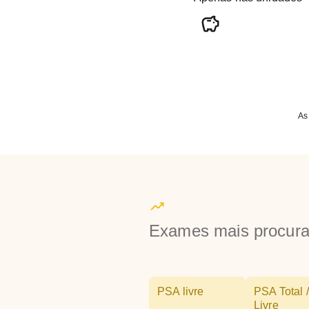
As
Exames mais procur
PSA livre
PSA Total /
Livre