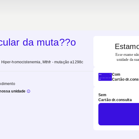
cular da muta??o
Estamo
Esse exame não 
unidade da sua
 Hiper-homocistenemia, Mthfr - mutação a1298c
Com
Cartão dr.cons
ndimento
nossa unidade
Sem
Cartão dr.consulta