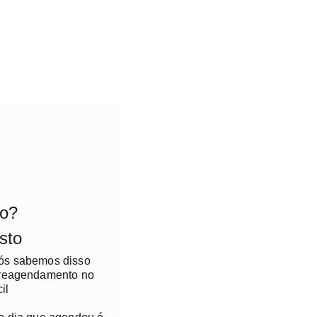
to?
sto
nós sabemos disso
 reagendamento no
il