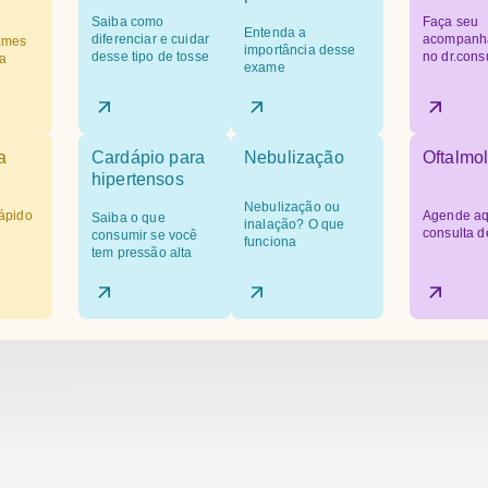
Saiba como
Faça seu
Entenda a
diferenciar e cuidar
acompanh
ames
importância desse
desse tipo de tosse
no dr.cons
a
exame
a
Cardápio para
Nebulização
Oftalmol
hipertensos
Nebulização ou
ápido
Agende aq
Saiba o que
inalação? O que
consulta d
consumir se você
funciona
tem pressão alta