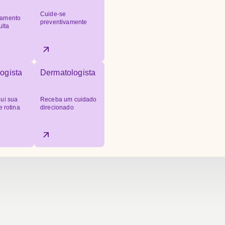
Cuide-se
amento
preventivamente
ulta
ogista
Dermatologista
ui sua
Receba um cuidado
e rotina
direcionado