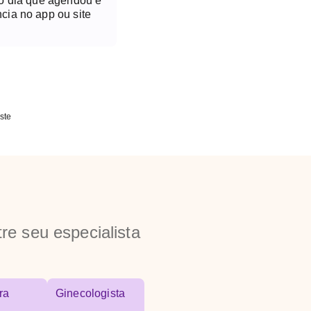
no dia que agendou é
cia no app ou site
ste
re seu especialista
ra
Ginecologista