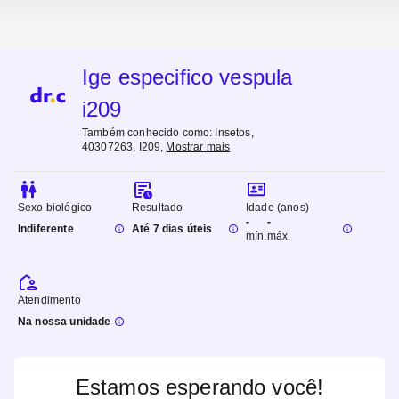
Ige especifico vespula
i209
Também conhecido como:
Insetos,
40307263, I209
,
Mostrar mais
Sexo biológico
Resultado
Idade (anos)
-
-
Indiferente
Até 7 dias úteis
mín.
máx.
Atendimento
Na nossa unidade
Estamos esperando você!