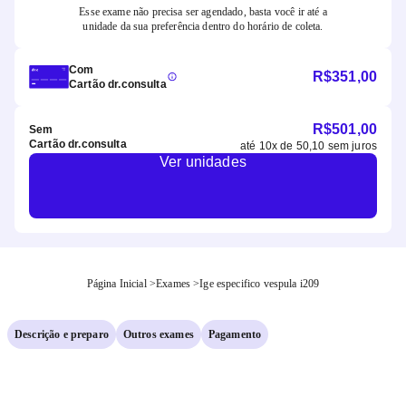
Esse exame não precisa ser agendado, basta você ir até a
unidade da sua preferência dentro do horário de coleta.
Com
R$
351,00
Cartão dr.consulta
R$
501,00
Sem
Cartão dr.consulta
até
10
x de
50,10
sem juros
Ver unidades
Página Inicial
>
Exames
>
Ige especifico vespula i209
Descrição e preparo
Outros exames
Pagamento