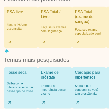
PSA livre
PSA Total /
PSA Total
Livre
(exame de
sangue)
Faça o PSA no
Faça seus exames
dr.consulta
Faça seu exame
com segurança
especializado aqui
Temas mais pesquisados
Tosse seca
Exame de
Cardápio para
próstata
hipertensos
Saiba como
Entenda a
Saiba o que
diferenciar e cuidar
importância desse
consumir se você
desse tipo de tosse
exame
tem pressão alta