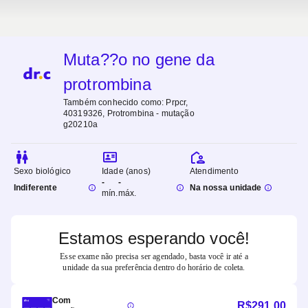
Muta??o no gene da
protrombina
Também conhecido como:
Prpcr,
40319326, Protrombina - mutação
g20210a
Sexo biológico
Idade (anos)
Atendimento
-
-
Indiferente
Na nossa unidade
mín.
máx.
Estamos esperando você!
Esse exame não precisa ser agendado, basta você ir até a
unidade da sua preferência dentro do horário de coleta.
Com
R$
291,00