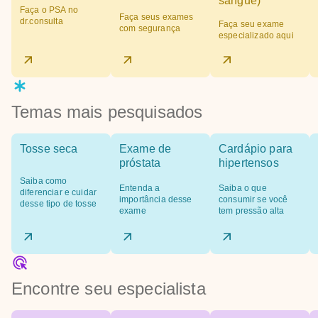
sangue)
Faça o PSA no
Faça seus exames
dr.consulta
Faça seu exame
com segurança
especializado aqui
Temas mais pesquisados
Tosse seca
Exame de
Cardápio para
próstata
hipertensos
Saiba como
Entenda a
Saiba o que
diferenciar e cuidar
importância desse
consumir se você
desse tipo de tosse
exame
tem pressão alta
Encontre seu especialista