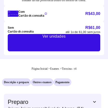
unidade da sua preferência dentro do horário de coleta.
Com
R$
43,00
Cartão dr.consulta
R$
61,00
Sem
Cartão dr.consulta
até
1
x de
61,00
sem juros
Ver unidades
Página Inicial
>
Exames
>
Tiroxina - t4
Descrição e preparo
Outros exames
Pagamento
Preparo