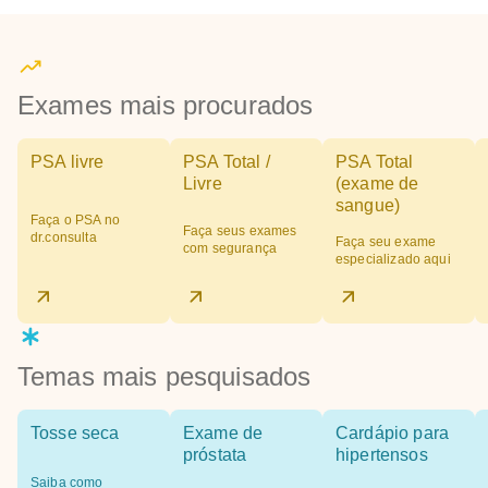
Exames mais procurados
PSA livre
PSA Total /
PSA Total
Livre
(exame de
sangue)
Faça o PSA no
Faça seus exames
dr.consulta
Faça seu exame
com segurança
especializado aqui
Temas mais pesquisados
Tosse seca
Exame de
Cardápio para
próstata
hipertensos
Saiba como