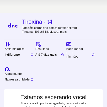
Tiroxina - t4
Também conhecido como:
Tetraiodotironi,
Tiroxina, 40316548
,
Mostrar mais
Sexo biológico
Resultado
Idade (anos)
-
-
Indiferente
Até 7 dias úteis
mín.
máx.
Atendimento
Na nossa unidade
Estamos esperando você!
Esse exame não precisa ser agendado, basta você ir até a