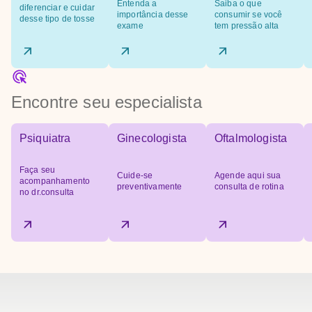
Entenda a
Saiba o que
diferenciar e cuidar
importância desse
consumir se você
desse tipo de tosse
exame
tem pressão alta
Encontre seu especialista
Psiquiatra
Ginecologista
Oftalmologista
Faça seu
Cuide-se
Agende aqui sua
acompanhamento
preventivamente
consulta de rotina
no dr.consulta